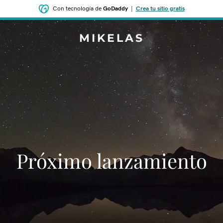
Con tecnología de
GoDaddy
|
Crea tu sitio gratis
MIKELAS
‌‌Próximo lanzamiento